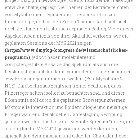
jungen Disziplin „Mykologie“, die sich aus der Dermatologie
entwickelt hatte, geprägt. Die Themen der Beiträge reichten
von Mykotoxinen, Typisierung, Therapie bis hin zur
Immunologie, und bei den Freien Themen fand sich auch
noch Zeit für einen historisch geprägten Beitrag. Viele dieser
Aspekte haben nichts von ihrer Aktualität verloren, wie die
geplanten Sessions der MYK 2021 zeigen
(https://www.dmykg-kongress.de/wissenschaftliches-
programm)
, jedoch haben molekulare und
computergestützte Ansätze das Spektrum als auch die
Leistungsfähigkeit der damit verbundenen Untersuchungen
bzw. Forschungen immens erweitert. (Bsp. Mycobiom &
NGS). Darüber hinaus zeigt sich immer deutlicher, dass
Pilzerreger selten isoliert zu betrachten sind, und dieser
Erkenntnis soll durch die geplanten Schwerpunkthemen
Mikrobielle Interaktion und Epidemiologie und neuartige
Erreger während der aktuellen Jahrestagung Rechnung
getragen werden. Die Liste der Keynote-Sprecher*innen, die
bislang für die MYK 2021 gewonnen werden konnten,
spiegelt den dynamischen und aktuellen Charakter dieser