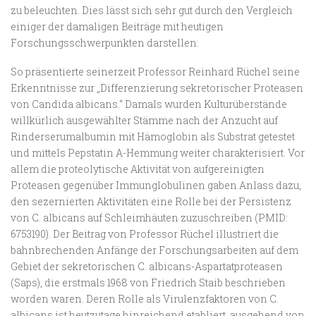
zu beleuchten. Dies lässt sich sehr gut durch den Vergleich
einiger der damaligen Beiträge mit heutigen
Forschungsschwerpunkten darstellen:
So präsentierte seinerzeit Professor Reinhard Rüchel seine
Erkenntnisse zur „Differenzierung sekretorischer Proteasen
von Candida albicans.“ Damals wurden Kulturüberstände
willkürlich ausgewählter Stämme nach der Anzucht auf
Rinderserumalbumin mit Hämoglobin als Substrat getestet
und mittels Pepstatin A-Hemmung weiter charakterisiert. Vor
allem die proteolytische Aktivität von aufgereinigten
Proteasen gegenüber Immunglobulinen gaben Anlass dazu,
den sezernierten Aktivitäten eine Rolle bei der Persistenz
von C. albicans auf Schleimhäuten zuzuschreiben (PMID:
6753190). Der Beitrag von Professor Rüchel illustriert die
bahnbrechenden Anfänge der Forschungsarbeiten auf dem
Gebiet der sekretorischen C. albicans-Aspartatproteasen
(Saps), die erstmals 1968 von Friedrich Staib beschrieben
worden waren. Deren Rolle als Virulenzfaktoren von C.
albicans ist heutzutage hinreichend etabliert, ausgehend von