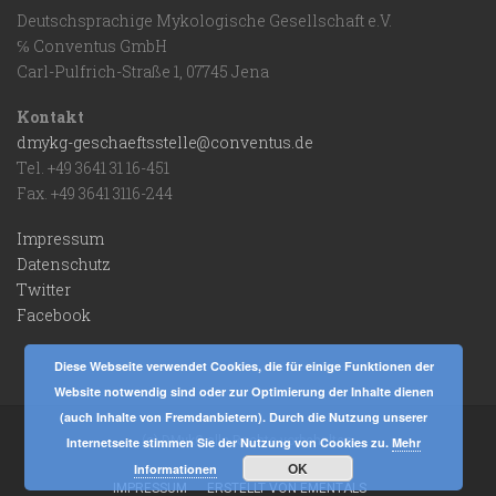
Deutschsprachige Mykologische Gesellschaft e.V.
℅ Conventus GmbH
Carl-Pulfrich-Straße 1, 07745 Jena
Kontakt
dmykg-geschaeftsstelle@conventus.de
Tel. +49 3641 31 16-451
Fax. +49 3641 3116-244
Impressum
Datenschutz
Twitter
Facebook
Diese Webseite verwendet Cookies, die für einige Funktionen der
Website notwendig sind oder zur Optimierung der Inhalte dienen
(auch Inhalte von Fremdanbietern). Durch die Nutzung unserer
(c) DMykG alle Rechte vorbehalten.
Internetseite stimmen Sie der Nutzung von Cookies zu.
Mehr
OK
Informationen
IMPRESSUM
ERSTELLT VON EMENTALS