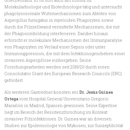
Griechenland. Er ist dort auch am Institut für
Molekularbiologie und Biotechnologie tätig und untersucht
phagolysosomale Wirtsmechanismen zum Abtöten von
Aspergillus fumigatus in myeloiden Phagozyten sowie
durch die Pilzzellwand vermittelte Mechanismen, die mit
der Phagosombildung interferieren. Darüber hinaus
erforscht er molekulare Mechanismen der Immunparalyse
von Phagozyten im Verlauf einer Sepsis oder unter
Immunsuppression, die mit dem Infektionsgeschehen einer
invasiven Aspergillose einhergehen. Seine
Forschungsarbeiten werden seit 2019/20 durch einen
Consolidator Grant des European Research Councils (ERC)
gefördert.
Als weiteren Gastredner konnten wir
Dr. Jesús Guinea
Ortega
vom Hospital General Universitario Gregorio
Marañón in Madrid, Spanien gewinnen. Seine Expertise
liegt im Bereich der Resistenzforschung im Kontext
invasiver Pilzinfektionen. Dr. Guinea war an diversen
Studien zur Epidemiologie von Mykosen, zur Suszeptibilität