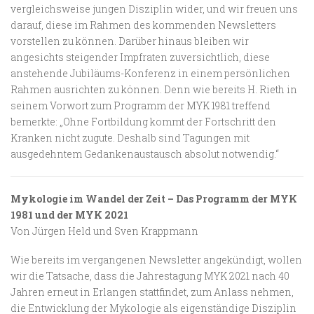
vergleichsweise jungen Disziplin wider, und wir freuen uns
darauf, diese im Rahmen des kommenden Newsletters
vorstellen zu können. Darüber hinaus bleiben wir
angesichts steigender Impfraten zuversichtlich, diese
anstehende Jubiläums-Konferenz in einem persönlichen
Rahmen ausrichten zu können. Denn wie bereits H. Rieth in
seinem Vorwort zum Programm der MYK 1981 treffend
bemerkte: „Ohne Fortbildung kommt der Fortschritt den
Kranken nicht zugute. Deshalb sind Tagungen mit
ausgedehntem Gedankenaustausch absolut notwendig.“
Mykologie im Wandel der Zeit – Das Programm der MYK
1981 und der MYK 2021
Von Jürgen Held und Sven Krappmann
Wie bereits im vergangenen Newsletter angekündigt, wollen
wir die Tatsache, dass die Jahrestagung MYK 2021 nach 40
Jahren erneut in Erlangen stattfindet, zum Anlass nehmen,
die Entwicklung der Mykologie als eigenständige Disziplin