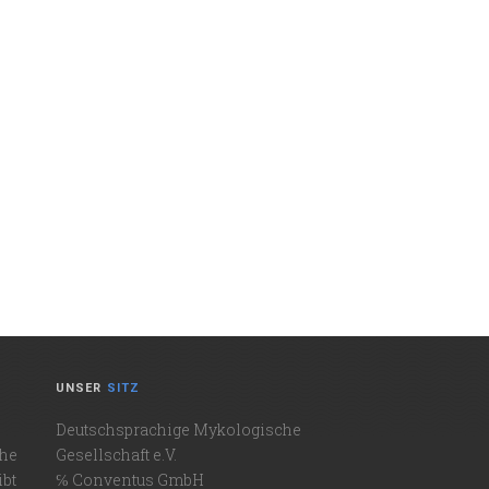
UNSER
SITZ
Deutschsprachige Mykologische
che
Gesellschaft e.V.
ibt
℅ Conventus GmbH