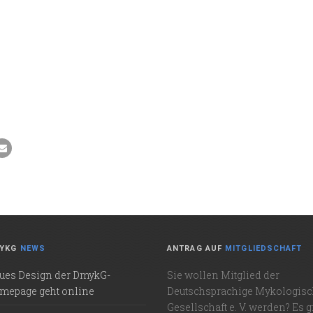
YKG
NEWS
ANTRAG AUF
MITGLIEDSCHAFT
ues Design der DmykG-
Sie wollen Mitglied der
mepage geht online
Deutschsprachige Mykologis
Gesellschaft e. V. werden? Es g