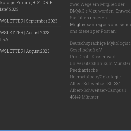
kologie Forum „HISTORIE
zwei Wege ein Mitglied der
ate“ 2023
DMykG e.V. zu werden. Entwed
Sie füllen unseren
WSLETTER | September 2023
Mitgliedsantrag
aus und send
uns diesen per Post an:
WSLETTER | August 2023
TRA
Deutschsprachige Mykologis
Gesellschaft e.V.
WSLETTER | August 2023
Prof Groll, Kassenwart
Universitätsklinikum Münster
Paediatrische
Haematologie/Onkologie
Albert-Schweitzer-Str. 33/
Albert-Schweitzer-Campus 1
48149 Münster