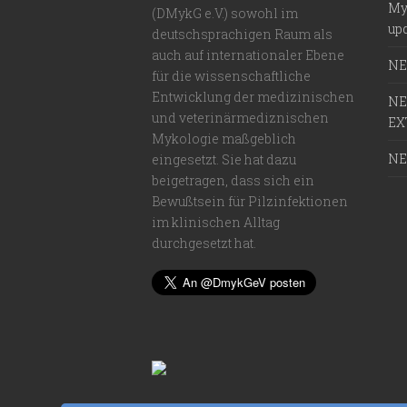
My
(DMykG e.V.) sowohl im
upd
deutschsprachigen Raum als
auch auf internationaler Ebene
NE
für die wissenschaftliche
Entwicklung der medizinischen
NE
und veterinärmediznischen
EX
Mykologie maßgeblich
NE
eingesetzt. Sie hat dazu
beigetragen, dass sich ein
Bewußtsein für Pilzinfektionen
im klinischen Alltag
durchgesetzt hat.