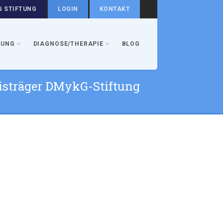
 STIFTUNG
LOGIN
KONTAKT
GUNG
DIAGNOSE/THERAPIE
BLOG
isträger DMykG-Stiftung