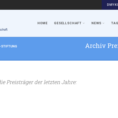
DMYKG
HOME
GESELLSCHAFT
NEWS
TA
Archiv Pre
-STIFTUNG
ie Preisträger der letzten Jahre: