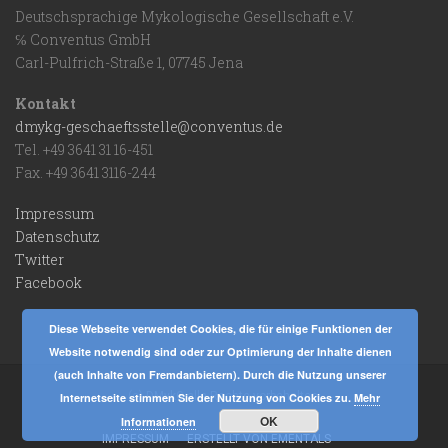
Deutschsprachige Mykologische Gesellschaft e.V.
℅ Conventus GmbH
Carl-Pulfrich-Straße 1, 07745 Jena
Kontakt
dmykg-geschaeftsstelle@conventus.de
Tel. +49 3641 31 16-451
Fax. +49 3641 3116-244
Impressum
Datenschutz
Twitter
Facebook
Diese Webseite verwendet Cookies, die für einige Funktionen der
Website notwendig sind oder zur Optimierung der Inhalte dienen
(auch Inhalte von Fremdanbietern). Durch die Nutzung unserer
(c) DMykG alle Rechte vorbehalten.
Internetseite stimmen Sie der Nutzung von Cookies zu.
Mehr
OK
Informationen
IMPRESSUM
ERSTELLT VON EMENTALS