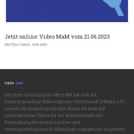
Jetzt online: Video MaM vom 21.06.2023
ERSTELLT AM23. JUNI 2023
ÜBER
UNS
Seit ihrer Gründung im Jahre 1961 hat sich die
Deutschsprachige Mykologische Gesellschaft (DMykG e.V.)
sowohl im deutschsprachigen Raum als auch auf
internationaler Ebene für die wissenschaftliche
Entwicklung der medizinischen und
veterinärmediznischen Mykologie maßgeblich eingesetzt.