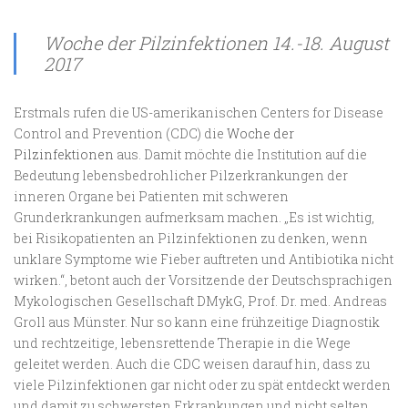
Woche der Pilzinfektionen 14.-18. August
2017
Erstmals rufen die US-amerikanischen Centers for Disease
Control and Prevention (CDC) die
Woche der
Pilzinfektionen
aus. Damit möchte die Institution auf die
Bedeutung lebensbedrohlicher Pilzerkrankungen der
inneren Organe bei Patienten mit schweren
Grunderkrankungen aufmerksam machen. „Es ist wichtig,
bei Risikopatienten an Pilzinfektionen zu denken, wenn
unklare Symptome wie Fieber auftreten und Antibiotika nicht
wirken.“, betont auch der Vorsitzende der Deutschsprachigen
Mykologischen Gesellschaft DMykG, Prof. Dr. med. Andreas
Groll aus Münster. Nur so kann eine frühzeitige Diagnostik
und rechtzeitige, lebensrettende Therapie in die Wege
geleitet werden. Auch die CDC weisen darauf hin, dass zu
viele Pilzinfektionen gar nicht oder zu spät entdeckt werden
und damit zu schwersten Erkrankungen und nicht selten