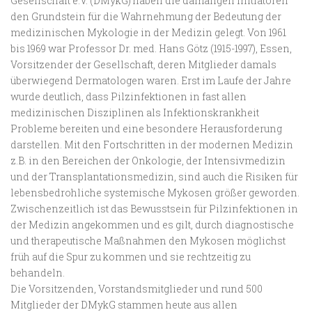
Gesellschaft e.V. (DMykG) haben die damaligen Initiatoren
den Grundstein für die Wahrnehmung der Bedeutung der
medizinischen Mykologie in der Medizin gelegt. Von 1961
bis 1969 war Professor Dr. med. Hans Götz (1915-1997), Essen,
Vorsitzender der Gesellschaft, deren Mitglieder damals
überwiegend Dermatologen waren. Erst im Laufe der Jahre
wurde deutlich, dass Pilzinfektionen in fast allen
medizinischen Disziplinen als Infektionskrankheit
Probleme bereiten und eine besondere Herausforderung
darstellen. Mit den Fortschritten in der modernen Medizin
z.B. in den Bereichen der Onkologie, der Intensivmedizin
und der Transplantationsmedizin, sind auch die Risiken für
lebensbedrohliche systemische Mykosen größer geworden.
Zwischenzeitlich ist das Bewusstsein für Pilzinfektionen in
der Medizin angekommen und es gilt, durch diagnostische
und therapeutische Maßnahmen den Mykosen möglichst
früh auf die Spur zu kommen und sie rechtzeitig zu
behandeln.
Die Vorsitzenden, Vorstandsmitglieder und rund 500
Mitglieder der DMykG stammen heute aus allen