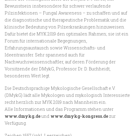
Bewusstsein insbesondere für schwer verlaufende
Pilzinfektionen – Fungal Awareness – zu schaffen und auf
die diagnostische und therapeutische Problematik und die
klinische Bedeutung von Pilzerkrankungen hinzuweisen.
Dafür bietet die MYK 2019 den optimalen Rahmen; sie ist ein
Forum für internationale Begegnungen,
Erfahrungsaustausch sowie Wissenschafts- und
Ideentransfer. Sehr spannend auch für
Nachwuchswissenschaftler, auf deren Förderung der
Vorsitzende der DMykG, Professor Dr. D. Buchheidt,
besonderen Wert legt.
Die Deutschsprachige Mykologische Gesellschaft e.V.
(DMykG) lädt alle Mykologen und mykologisch Interessierte
recht herzlich zur MYK 2019 nach Mannheim ein.
Alle Informationen und das Programm stehen unter
www.dmykg.de
und
www.dmykg-kongress.de
zur
Verfügung.
Zeichen 1557 (inkl. Leerzeichen)