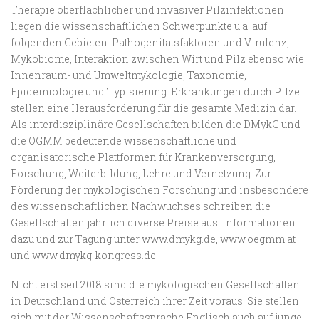
Therapie oberflächlicher und invasiver Pilzinfektionen
liegen die wissenschaftlichen Schwerpunkte u.a. auf
folgenden Gebieten: Pathogenitätsfaktoren und Virulenz,
Mykobiome, Interaktion zwischen Wirt und Pilz ebenso wie
Innenraum- und Umweltmykologie, Taxonomie,
Epidemiologie und Typisierung. Erkrankungen durch Pilze
stellen eine Herausforderung für die gesamte Medizin dar.
Als interdisziplinäre Gesellschaften bilden die DMykG und
die ÖGMM bedeutende wissenschaftliche und
organisatorische Plattformen für Krankenversorgung,
Forschung, Weiterbildung, Lehre und Vernetzung. Zur
Förderung der mykologischen Forschung und insbesondere
des wissenschaftlichen Nachwuchses schreiben die
Gesellschaften jährlich diverse Preise aus. Informationen
dazu und zur Tagung unter www.dmykg.de, www.oegmm.at
und www.dmykg-kongress.de
Nicht erst seit 2018 sind die mykologischen Gesellschaften
in Deutschland und Österreich ihrer Zeit voraus. Sie stellen
sich mit der Wissenschaftssprache Englisch auch auf junge,