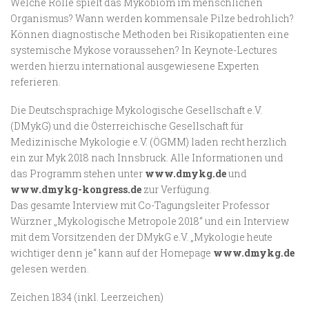
Welche Rolle spielt das Mykobiom im menschlichen
Organismus? Wann werden kommensale Pilze bedrohlich?
Können diagnostische Methoden bei Risikopatienten eine
systemische Mykose voraussehen? In Keynote-Lectures
werden hierzu international ausgewiesene Experten
referieren.
Die Deutschsprachige Mykologische Gesellschaft e.V.
(DMykG) und die Österreichische Gesellschaft für
Medizinische Mykologie e.V. (ÖGMM) laden recht herzlich
ein zur Myk 2018 nach Innsbruck. Alle Informationen und
das Programm stehen unter
www.dmykg.de
und
www.dmykg-kongress.de
zur Verfügung.
Das gesamte Interview mit Co-Tagungsleiter Professor
Würzner „Mykologische Metropole 2018“ und ein Interview
mit dem Vorsitzenden der DMykG e.V. „Mykologie heute
wichtiger denn je“ kann auf der Homepage
www.dmykg.de
gelesen werden.
Zeichen 1834 (inkl. Leerzeichen)