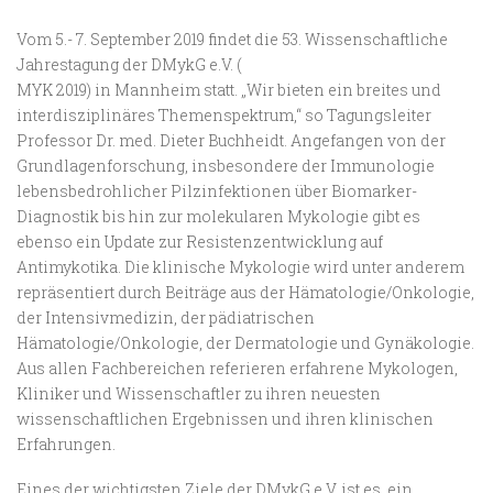
Vom 5.- 7. September 2019 findet die 53. Wissenschaftliche
Jahrestagung der DMykG e.V. (
MYK 2019) in Mannheim statt. „Wir bieten ein breites und
interdisziplinäres Themenspektrum,“ so Tagungsleiter
Professor Dr. med. Dieter Buchheidt. Angefangen von der
Grundlagenforschung, insbesondere der Immunologie
lebensbedrohlicher Pilzinfektionen über Biomarker-
Diagnostik bis hin zur molekularen Mykologie gibt es
ebenso ein Update zur Resistenzentwicklung auf
Antimykotika. Die klinische Mykologie wird unter anderem
repräsentiert durch Beiträge aus der Hämatologie/Onkologie,
der Intensivmedizin, der pädiatrischen
Hämatologie/Onkologie, der Dermatologie und Gynäkologie.
Aus allen Fachbereichen referieren erfahrene Mykologen,
Kliniker und Wissenschaftler zu ihren neuesten
wissenschaftlichen Ergebnissen und ihren klinischen
Erfahrungen.
Eines der wichtigsten Ziele der DMykG e.V. ist es, ein