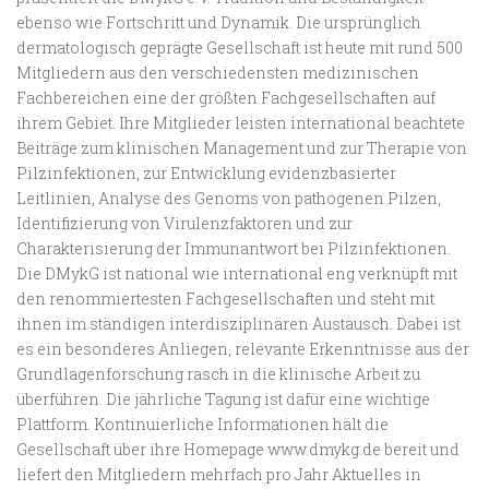
ebenso wie Fortschritt und Dynamik. Die ursprünglich
dermatologisch geprägte Gesellschaft ist heute mit rund 500
Mitgliedern aus den verschiedensten medizinischen
Fachbereichen eine der größten Fachgesellschaften auf
ihrem Gebiet. Ihre Mitglieder leisten international beachtete
Beiträge zum klinischen Management und zur Therapie von
Pilzinfektionen, zur Entwicklung evidenzbasierter
Leitlinien, Analyse des Genoms von pathogenen Pilzen,
Identifizierung von Virulenzfaktoren und zur
Charakterisierung der Immunantwort bei Pilzinfektionen.
Die DMykG ist national wie international eng verknüpft mit
den renommiertesten Fachgesellschaften und steht mit
ihnen im ständigen interdisziplinären Austausch. Dabei ist
es ein besonderes Anliegen, relevante Erkenntnisse aus der
Grundlagenforschung rasch in die klinische Arbeit zu
überführen. Die jährliche Tagung ist dafür eine wichtige
Plattform. Kontinuierliche Informationen hält die
Gesellschaft über ihre Homepage www.dmykg.de bereit und
liefert den Mitgliedern mehrfach pro Jahr Aktuelles in