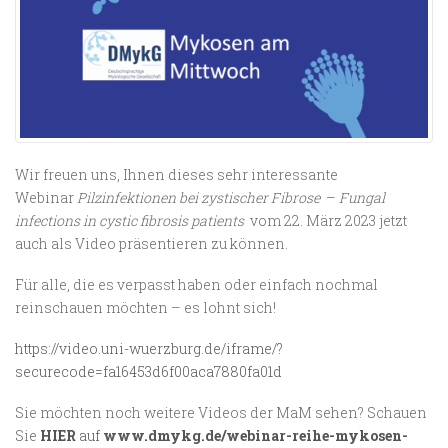
Wir freuen uns, Ihnen dieses sehr interessante
Webinar
Pilzinfektionen bei zystischer Fibrose
–
Fungal
infections in cystic fibrosis patients
vom 22. März 2023
jetzt
auch als Video präsentieren zu können.
Für alle, die es verpasst haben oder einfach nochmal
reinschauen möchten – es lohnt sich!
https://video.uni-wuerzburg.de/iframe/?
securecode=fa16453d6f00aca7880fa01d
Sie möchten noch weitere Videos der MaM sehen? Schauen
Sie
HIER
auf
www.dmykg.de/webinar-reihe-mykosen-