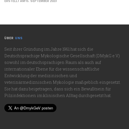
ERSTELLT AM15. SEPTEMBER 2023
ÜBER
UNS
Seit ihrer Gründung im Jahre 1961 hat sich die
Deutschsprachige Mykologische Gesellschaft (DMykG e.V.)
sowohl im deutschsprachigen Raum als auch auf
internationaler Ebene für die wissenschaftliche
Entwicklung der medizinischen und
veterinärmediznischen Mykologie maßgeblich eingesetzt.
Sie hat dazu beigetragen, dass sich ein Bewußtsein für
Pilzinfektionen im klinischen Alltag durchgesetzt hat.