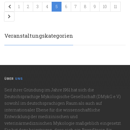
1
2
3
4
5
6
7
8
9
10
11
Veranstaltungskategorien
ÜBER
UNS
Seit ihrer Gründung im Jahre 1961 hat sich die
Deutschsprachige Mykologische Gesellschaft (DMykG e.V.)
sowohl im deutschsprachigen Raum als auch auf
internationaler Ebene für die wissenschaftliche
Entwicklung der medizinischen und
veterinärmediznischen Mykologie maßgeblich eingesetzt.
Sie hat dazu beigetragen, dass sich ein Bewußtsein für