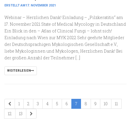
ERSTELLT AM17. NOVEMBER 2021
Webinar – Herzlichen Dank! Einladung – „Pilzkeratitis“ am
17. November 2021 State of Medical Mycology in Deutschland
Ein Blick in den – Atlas of Clinical Fungi – lohnt sich!
Einladung nach Wien zur MYK 2022 Sehr geehrte Mitglieder
der Deutschsprachigen Mykologischen Gesellschaft e.V.,
liebe Mykologinnen und Mykologen, Herzlichen Dank! Bei
der großen Anzahl der Teilnehmer […]
WEITERLESEN
1
2
3
4
5
6
7
8
9
10
11
12
13