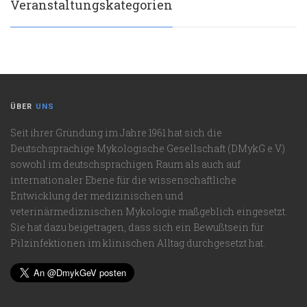
Veranstaltungskategorien
ÜBER
UNS
Seit ihrer Gründung im Jahre 1961 hat sich die
Deutschsprachige Mykologische Gesellschaft (DMykG e.V.)
sowohl im deutschsprachigen Raum als auch auf
internationaler Ebene für die wissenschaftliche
Entwicklung der medizinischen und
veterinärmediznischen Mykologie maßgeblich eingesetzt.
Sie hat dazu beigetragen, dass sich ein Bewußtsein für
Pilzinfektionen im klinischen Alltag durchgesetzt hat.